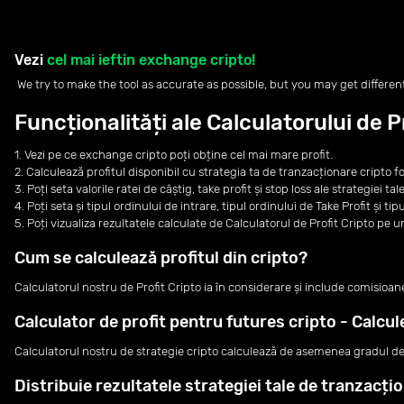
Vezi
cel mai ieftin exchange cripto!
We try to make the tool as accurate as possible, but you may get different
Funcționalități ale Calculatorului de P
1. Vezi pe ce exchange cripto poți obține cel mai mare profit.
2. Calculează profitul disponibil cu strategia ta de tranzacționare cripto fol
3. Poți seta valorile ratei de câștig, take profit și stop loss ale strategiei t
4. Poți seta și tipul ordinului de intrare, tipul ordinului de Take Profit și ti
5. Poți vizualiza rezultatele calculate de Calculatorul de Profit Cripto pe un
Cum se calculează profitul din cripto?
Calculatorul nostru de Profit Cripto ia în considerare și include comisioanel
Calculator de profit pentru futures cripto - Calcul
Calculatorul nostru de strategie cripto calculează de asemenea gradul de l
Distribuie rezultatele strategiei tale de tranzacțio