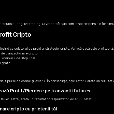
 results during live trading. Cryptoprofitcalc.com is not responsible for simu
rofit Cripto
osind calculatorul de profit al strategiei cripto. Verifică dacă este profitabilă.
ale de tranzacționare cripto.
pul ordinului de Stop Loss.
 grafic.
e, tipurile de ordine și levierul. În consecință, calculatorul arată un rezultat 
ează Profit/Pierdere pe tranzacții futures
evier. Astfel, arată un rezultat corespunzător levierului setat.
nare cripto cu prietenii tăi