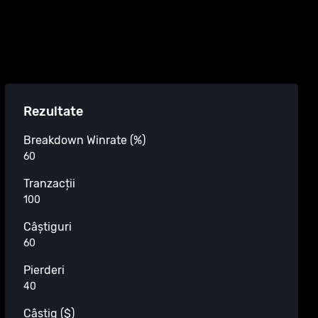
Rezultate
Breakdown Winrate (%)
60
Tranzacții
100
Câștiguri
60
Pierderi
40
Câștig ($)