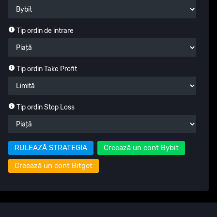
Tip ordin de intrare
Tip ordin Take Profit
Tip ordin Stop Loss
RULEAZĂ STRATEGIA
Creează un cont Bybit
Creează un cont Bitget